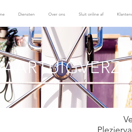
me
Diensten
Over ons
Sluit online af
Klanten
VAARTUIGVERZ
Ve
Plezierv