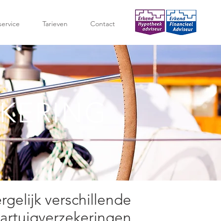
service
Tarieven
Contact
EKERING
rgelijk verschillende
aartuigverzekeringen