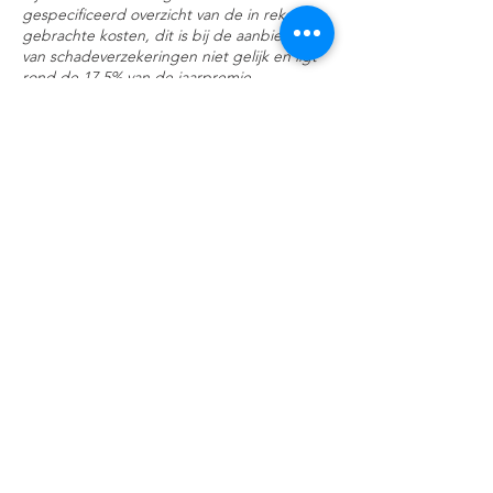
gespecificeerd overzicht van de in rekening
gebrachte kosten, dit is bij de aanbieders
van schadeverzekeringen niet gelijk en ligt
rond de 17,5% van de jaarpremie.
Beloning op basis van een vaste prijs
Producten Tarief/Max:
Arbeidsongeschiktheidsverzekering / advies
€ 375,00
Arbeidsongeschiktheidsverzekering /
bemiddeling
€ 375,00
Spaar/ opbouwproduct
€ 365,00
Banksparen
€ 365,00
Overlijdensrisicoverzekering
€ 195,00
Lijfrente bank spaar / verzekering /advies
€
375,00
Lijfrente bank spaar / verzekering /
bemiddeling
€ 375,00
Betalingsbeschermer
€ 365,00
Uitvaartverzekering
€ 95,00