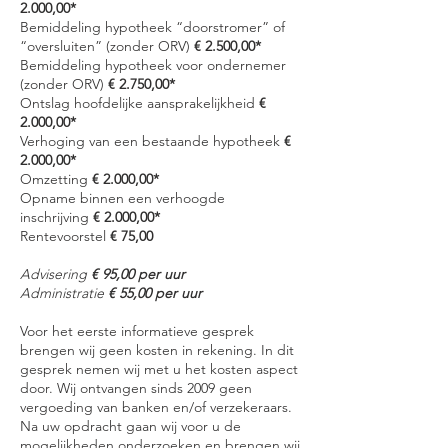
2.000,00*
Bemiddeling hypotheek “doorstromer” of
“oversluiten” (zonder ORV)
€ 2.500,00*
Bemiddeling hypotheek voor ondernemer
(zonder ORV)
€ 2.750,00*
Ontslag hoofdelijke aansprakelijkheid
€
2.000,00*
Verhoging van een bestaande hypotheek
€
2.000,00*
Omzetting
€ 2.000,00*
Opname binnen een verhoogde
inschrijving
€ 2.000,00*
Rentevoorstel
€ 75,00
Advisering
€ 95,00 per uur
Administratie
€ 55,00 per uur
Voor het eerste informatieve gesprek
brengen wij geen kosten in rekening. In dit
gesprek nemen wij met u het kosten aspect
door. Wij ontvangen sinds 2009 geen
vergoeding van banken en/of verzekeraars.
Na uw opdracht gaan wij voor u de
mogelijkheden onderzoeken en brengen wij