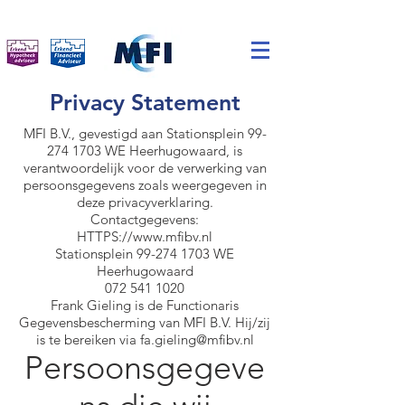
Privacy Statement
MFI B.V., gevestigd aan Stationsplein
99-
274 1703
WE Heerhugowaard, is
verantwoordelijk voor de verwerking van
persoonsgegevens zoals weergegeven in
deze privacyverklaring.
Contactgegevens:
HTTPS://www.mfibv.nl
Stationsplein
99-274 1703
WE
Heerhugowaard
072 541 1020
Frank Gieling is de Functionaris
Gegevensbescherming van MFI B.V. Hij/zij
is te bereiken via
fa.gieling@mfibv.nl
Persoonsgegeve