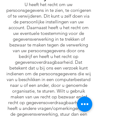
U heeft het recht om uw
persoonsgegevens in te zien, te corrigeren
of te verwijderen. Dit kunt u zelf doen via
de persoonlijke instellingen van uw
account. Daarnaast heeft u het recht om
uw eventuele toestemming voor de
gegevensverwerking in te trekken of
bezwaar te maken tegen de verwerking
van uw persoonsgegevens door ons
bedrijf en heeft u het recht op
gegevensoverdraagbaarheid. Dat
betekent dat u bij ons een verzoek kunt
indienen om de persoonsgegevens die wij
van u beschikken in een computerbestand
naar u of een ander, door u genoemde
organisatie, te sturen. Wilt u gebruik
maken van uw recht op bezwaar en/of
recht op gegevensoverdraagbaarheid of
heeft u andere vragen/opmerkingen over
de gegevensverwerking, stuur dan een
gespecificeerd verzoek naar
info@mfibv.nl
.
Om er zeker van te zijn dat het verzoek tot
inzage door u is gedaan, vragen wij u een