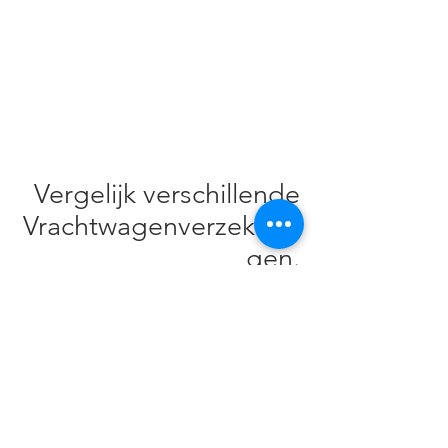
Vergelijk verschillende
Vrachtwagenverzekerin
gen.
Mocht u vragen hebben over afsluiten
van deze verzekering, neem dan
contact op via
072-5411020
© 2026 by MFI BV
Privacy Statement