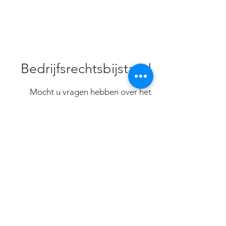
Bedrijfsrechtsbijstand
Mocht u vragen hebben over het
afsluiten van een
rechtsbijstandverzekering, neem dan
contact
op via
072-5411020
© 2026 by MFI BV
Privacy Statement
DVD 2026