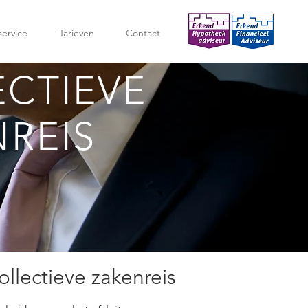
service
Tarieven
Contact
ECTIEVE
REIS
ollectieve zakenreis