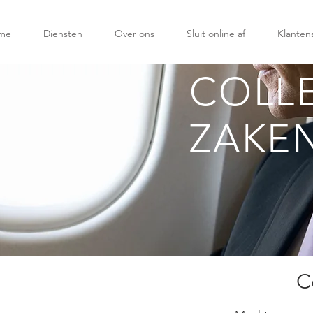
me
Diensten
Over ons
Sluit online af
Klanten
COLL
ZAKEN
C