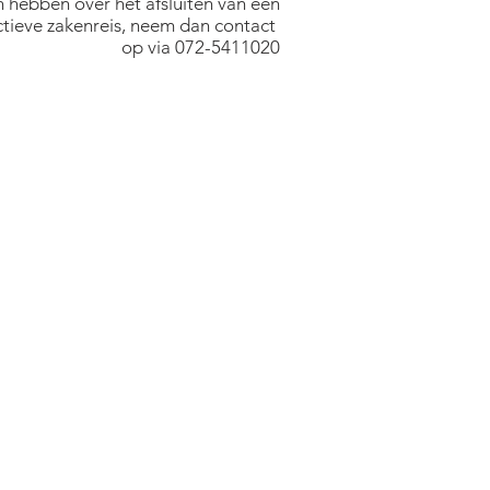
 hebben over het afsluiten van een
ctieve zakenreis, neem dan contact
op via 072-5411020